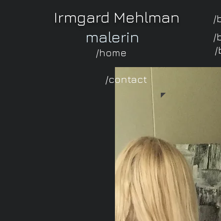
Irmgard Mehlman
/
malerin
/
/
/home
/contact