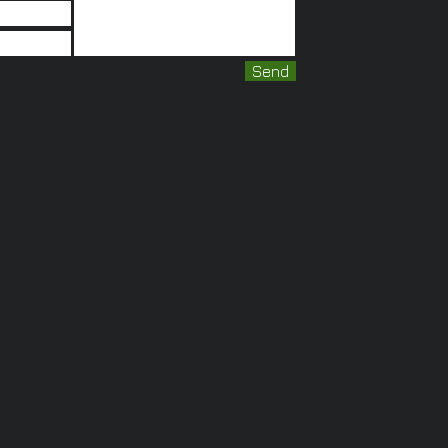
Send
man