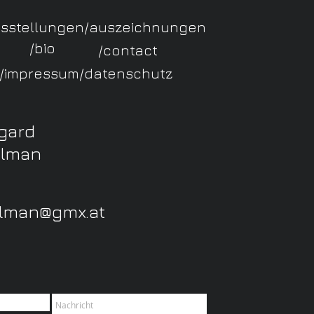
usstellungen/auszeichnungen
/bio
/contact
/impressum/datenschutz
gard
lman
hlman@gmx.at